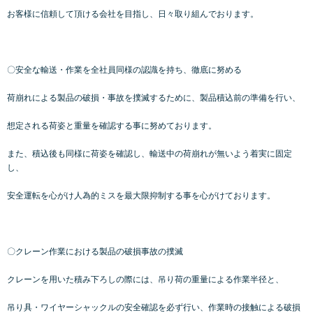
お客様に信頼して頂ける会社を目指し、日々取り組んでおります。
〇安全な輸送・作業を全社員同様の認識を持ち、徹底に努める
荷崩れによる製品の破損・事故を撲滅するために、製品積込前の準備を行い、
想定される荷姿と重量を確認する事に努めております。
また、積込後も同様に荷姿を確認し、輸送中の荷崩れが無いよう着実に固定
し、
安全運転を心がけ人為的ミスを最大限抑制する事を心がけております。
〇クレーン作業における製品の破損事故の撲滅
クレーンを用いた積み下ろしの際には、吊り荷の重量による作業半径と、
吊り具・ワイヤーシャックルの安全確認を必ず行い、作業時の接触による破損